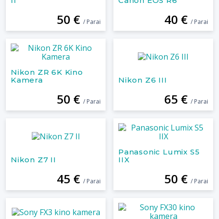
II
Canon EOS R6
50 €
40 €
/ Parai
/ Parai
Nikon ZR 6K Kino
Kamera
Nikon Z6 III
50 €
65 €
/ Parai
/ Parai
Panasonic Lumix S5
Nikon Z7 II
IIX
45 €
50 €
/ Parai
/ Parai