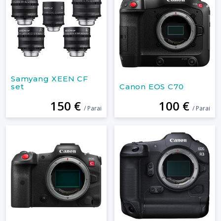
Samyang XEEN CF
set
Canon EOS C70
150 €
100 €
/ Parai
/ Parai