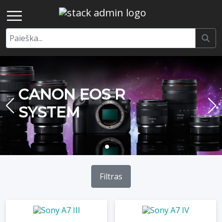
CANON EOS R
SYSTEM
Filtras