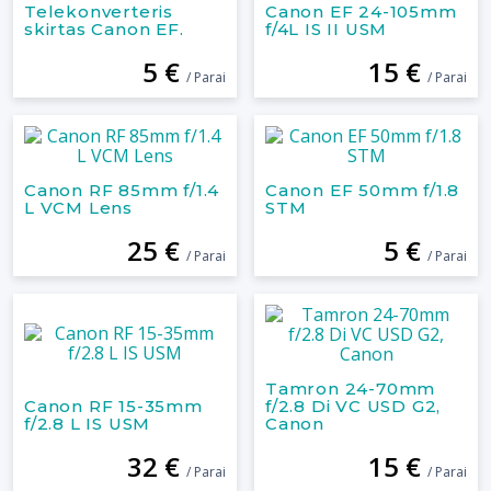
Telekonverteris
Canon EF 24-105mm
skirtas Canon EF.
f/4L IS II USM
5 €
15 €
/ Parai
/ Parai
Canon RF 85mm f/1.4
Canon EF 50mm f/1.8
L VCM Lens
STM
25 €
5 €
/ Parai
/ Parai
Tamron 24-70mm
Canon RF 15-35mm
f/2.8 Di VC USD G2,
f/2.8 L IS USM
Canon
32 €
15 €
/ Parai
/ Parai