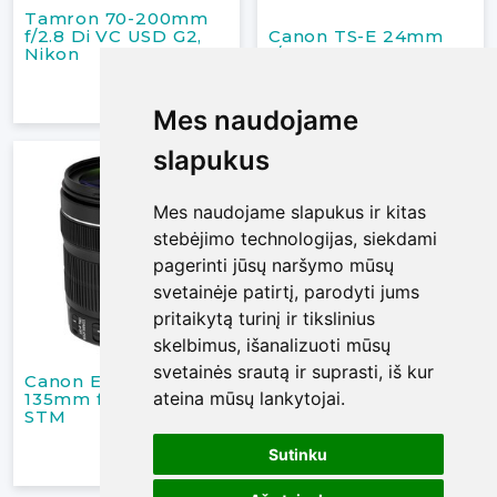
Tamron 70-200mm
f/2.8 Di VC USD G2,
Canon TS-E 24mm
Nikon
f/3.5L Tilt-Shift
15 €
30 €
/ Parai
/ Parai
Mes naudojame
Mes naudojame
slapukus
slapukus
Mes naudojame slapukus ir kitas
Mes naudojame slapukus ir kitas
stebėjimo technologijas, siekdami
stebėjimo technologijas, siekdami
pagerinti jūsų naršymo mūsų
pagerinti jūsų naršymo mūsų
svetainėje patirtį, parodyti jums
svetainėje patirtį, parodyti jums
pritaikytą turinį ir tikslinius
pritaikytą turinį ir tikslinius
skelbimus, išanalizuoti mūsų
skelbimus, išanalizuoti mūsų
svetainės srautą ir suprasti, iš kur
svetainės srautą ir suprasti, iš kur
Canon EF-S 18-
ateina mūsų lankytojai.
ateina mūsų lankytojai.
135mm f/3.5-5.6 IS
Sigma 24-70mm f/2.8
STM
DG DN Art, Sony E
5 €
20 €
Sutinku
Sutinku
/ Parai
/ Parai