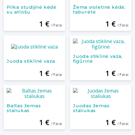
Pilka studijinė kėdė
Žema violetinė kėdė,
su atlošu
taburetė
1 €
1 €
/ Parai
/ Parai
Juoda stiklinė vaza,
Juoda stiklinė vaza
figūrinė
1 €
1 €
/ Parai
/ Parai
Baltas žemas
Juodas žemas
staliukas
staliukas
1 €
1 €
/ Parai
/ Parai