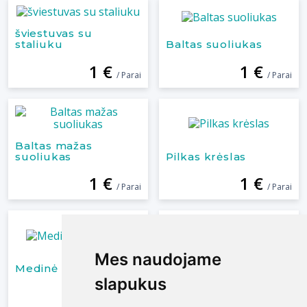
šviestuvas su
staliuku
Baltas suoliukas
1 €
1 €
/ Parai
/ Parai
Baltas mažas
suoliukas
Pilkas krėslas
1 €
1 €
/ Parai
/ Parai
Mes naudojame
Mes naudojame
Metalinė baro
Medinė baro kėdė
taburetė
slapukus
slapukus
1 €
1 €
/ Parai
/ Parai