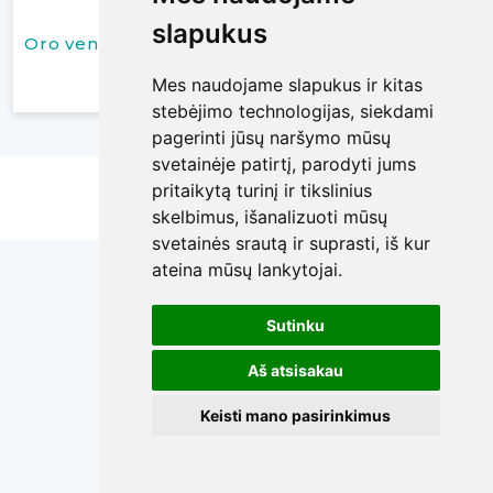
Studijinis
slapukus
slapukus
Oro ventiliatorius
ventiliatorius, FOMEI
6 €
10 €
Mes naudojame slapukus ir kitas
Mes naudojame slapukus ir kitas
/ Parai
/ Parai
stebėjimo technologijas, siekdami
stebėjimo technologijas, siekdami
pagerinti jūsų naršymo mūsų
pagerinti jūsų naršymo mūsų
svetainėje patirtį, parodyti jums
svetainėje patirtį, parodyti jums
Copyright © 2026
7D
pritaikytą turinį ir tikslinius
pritaikytą turinį ir tikslinius
Keisti slapukų politiką
skelbimus, išanalizuoti mūsų
skelbimus, išanalizuoti mūsų
svetainės srautą ir suprasti, iš kur
svetainės srautą ir suprasti, iš kur
ateina mūsų lankytojai.
ateina mūsų lankytojai.
Sutinku
Sutinku
Aš atsisakau
Aš atsisakau
Keisti mano pasirinkimus
Keisti mano pasirinkimus