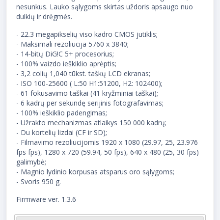
nesunkus. Lauko sąlygoms skirtas uždoris apsaugo nuo
dulkių ir drėgmės.
- 22.3 megapikselių viso kadro CMOS jutiklis;
- Maksimali rezoliucija 5760 x 3840;
- 14-bitų DiG!C 5+ procesorius;
- 100% vaizdo ieškiklio aprėptis;
- 3,2 colių 1,040 tūkst. taškų LCD ekranas;
- ISO 100-25600 ( L:50 H1:51200, H2: 102400);
- 61 fokusavimo taškai (41 kryžminiai taškai);
- 6 kadrų per sekundę serijinis fotografavimas;
- 100% ieškiklio padengimas;
- Užrakto mechanizmas atlaikys 150 000 kadrų;
- Du kortelių lizdai (CF ir SD);
- Filmavimo rezoliucijomis 1920 x 1080 (29.97, 25, 23.976
fps fps), 1280 x 720 (59.94, 50 fps), 640 x 480 (25, 30 fps)
galimybė;
- Magnio lydinio korpusas atsparus oro sąlygoms;
- Svoris 950 g.
Firmware ver. 1.3.6