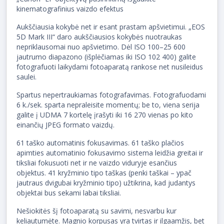
kinematografinius vaizdo efektus
Aukščiausia kokybė net ir esant prastam apšvietimui. „EOS
5D Mark III“ daro aukščiausios kokybės nuotraukas
nepriklausomai nuo apšvietimo. Dėl ISO 100–25 600
jautrumo diapazono (išplėčiamas iki ISO 102 400) galite
fotografuoti laikydami fotoaparatą rankose net nusileidus
saulei.
Spartus nepertraukiamas fotografavimas. Fotografuodami
6 k./sek. sparta nepraleisite momentų; be to, viena serija
galite į UDMA 7 kortelę įrašyti iki 16 270 vienas po kito
einančių JPEG formato vaizdų.
61 taško automatinis fokusavimas. 61 taško plačios
apimties automatinio fokusavimo sistema leidžia greitai ir
tiksliai fokusuoti net ir ne vaizdo viduryje esančius
objektus. 41 kryžminio tipo taškas (penki taškai – ypač
jautraus dvigubai kryžminio tipo) užtikrina, kad judantys
objektai bus sekami labai tiksliai.
Nešiokitės šį fotoaparatą su savimi, nesvarbu kur
keliautumėte. Magnio korpusas yra tvirtas ir ilgaamžis, bet