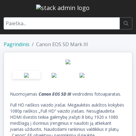
Pagrindinis
Canon EOS 5D Mark III
Nuomojamas
Canon EOS 5D III
veidrodinis fotoaparatas.
Full HD raiškos vaizdo įrašai. Mėgaukitės aukštos kokybės
1080p raiškos „Full HD“ vaizdo įrašais. Nesuglaudinta
HDMI išvestis teikia galimybę įrašyti 8 bitų 1920 x 1080
medžiagą į išorinius įrenginius ir naudoti ją atliekant
įvairias užduotis. Naudodami rankinius valdiklius ir platų
„Canon“ EF objektyvų pasirinkimą išgaukite