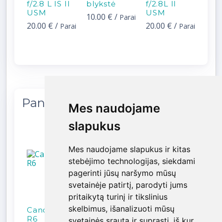
f/2.8 L IS II
blykstė
f/2.8L II
USM
USM
10.00 €
/
Parai
20.00 €
/
20.00 €
/
Parai
Parai
Panašios prekės
Mes naudojame
Mes naudojame
slapukus
slapukus
Mes naudojame slapukus ir kitas
Mes naudojame slapukus ir kitas
stebėjimo technologijas, siekdami
stebėjimo technologijas, siekdami
pagerinti jūsų naršymo mūsų
pagerinti jūsų naršymo mūsų
svetainėje patirtį, parodyti jums
svetainėje patirtį, parodyti jums
pritaikytą turinį ir tikslinius
pritaikytą turinį ir tikslinius
skelbimus, išanalizuoti mūsų
skelbimus, išanalizuoti mūsų
Canon EOS
Canon EOS
Canon EOS
R6
R5
R6 Mark II
svetainės srautą ir suprasti, iš kur
svetainės srautą ir suprasti, iš kur