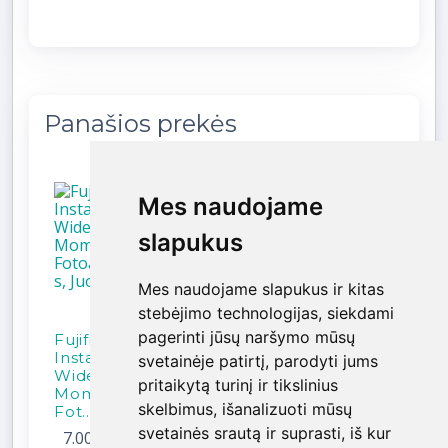
Panašios prekės
Mes naudojame
Mes naudojame
slapukus
slapukus
Mes naudojame slapukus ir kitas
Mes naudojame slapukus ir kitas
stebėjimo technologijas, siekdami
stebėjimo technologijas, siekdami
pagerinti jūsų naršymo mūsų
pagerinti jūsų naršymo mūsų
Fujifilm
Fujifilm
FujiFilm
Fuji
Instax 300
Instax 300
Instax
Inst
svetainėje patirtį, parodyti jums
svetainėje patirtį, parodyti jums
Wide,
Wide,
SQUARE
11,
pritaikytą turinį ir tikslinius
pritaikytą turinį ir tikslinius
Momentinis
Momentinis
SQ1,
Mom
skelbimus, išanalizuoti mūsų
skelbimus, išanalizuoti mūsų
Fot...
Fot...
Momentinis
foto.
f...
svetainės srautą ir suprasti, iš kur
svetainės srautą ir suprasti, iš kur
7.00 €
/
9.00 €
/
6.0
Parai
Parai