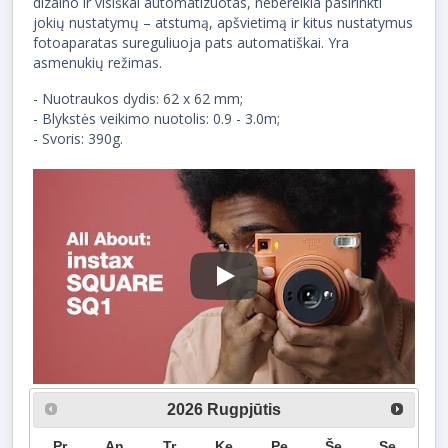
dizaino ir visiškai automatizuotas, nebereikia pasirinkti
jokių nustatymų – atstumą, apšvietimą ir kitus nustatymus
fotoaparatas sureguliuoja pats automatiškai. Yra
asmenukių režimas.
- Nuotraukos dydis: 62 x 62 mm;
- Blykstės veikimo nuotolis: 0.9 - 3.0m;
- Svoris: 390g.
Play
2026
Rugpjūtis
Pr
An
Tr
Ke
Pe
Še
Se