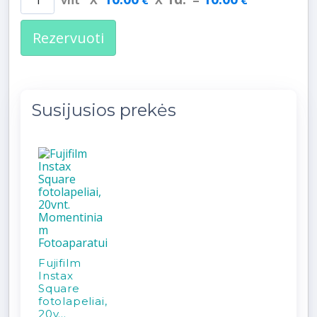
Rezervuoti
Susijusios prekės
Fujifilm
Instax
Square
fotolapeliai,
20v...