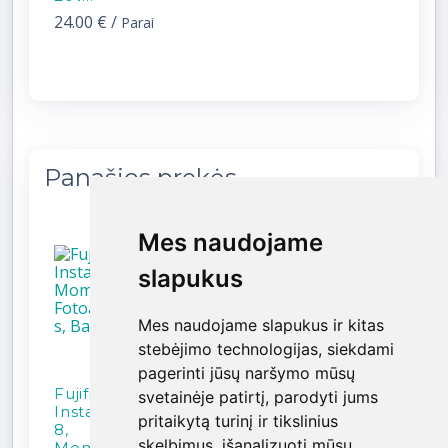
24.00 €
/
Parai
Panašios prekės
Mes naudojame
Mes naudojame
slapukus
slapukus
Mes naudojame slapukus ir kitas
Mes naudojame slapukus ir kitas
stebėjimo technologijas, siekdami
stebėjimo technologijas, siekdami
pagerinti jūsų naršymo mūsų
pagerinti jūsų naršymo mūsų
Fujifilm
Fujifilm
Fujifilm
Fuji
svetainėje patirtį, parodyti jums
svetainėje patirtį, parodyti jums
Instax Mini
Instax 300
Instax 300
Inst
pritaikytą turinį ir tikslinius
pritaikytą turinį ir tikslinius
8,
Wide,
Wide,
11,
skelbimus, išanalizuoti mūsų
skelbimus, išanalizuoti mūsų
Momentinis
Momentinis
Momentinis
Mom