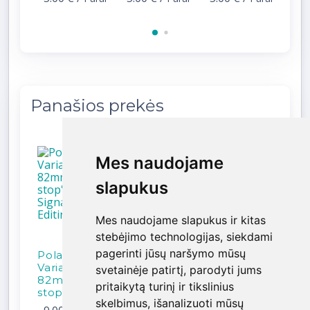
Panašios prekės
Mes naudojame
Mes naudojame
slapukus
slapukus
Mes naudojame slapukus ir kitas
Mes naudojame slapukus ir kitas
stebėjimo technologijas, siekdami
stebėjimo technologijas, siekdami
pagerinti jūsų naršymo mūsų
pagerinti jūsų naršymo mūsų
PolarPro
PolarPro
NiSi Pro
NiSi
Variable ND
Variable ND
Nano
Nan
svetainėje patirtį, parodyti jums
svetainėje patirtį, parodyti jums
82mm 6-9
82mm 2-5
77mm ND-
82
pritaikytą turinį ir tikslinius
pritaikytą turinį ir tikslinius
stop'ų fil...
stop'ų fil...
Vario
Vari
skelbimus, išanalizuoti mūsų
skelbimus, išanalizuoti mūsų
reguliuojam
reg