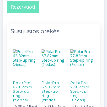
Rezervuoti
Susijusios prekės
PolarPro
PolarPro
PolarPro
Pol
62-82mm
67-82mm
77-82mm
72
Step-up
Step-up
Step-up
Ste
ring
ring
ring
ring
(žiedas)
(žiedas)
(žiedas)
(žie
5.00 €
/
5.00 €
/
5.00 €
/
5.0
Parai
Parai
Parai