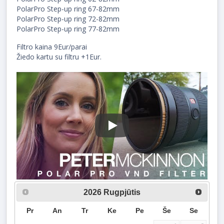
PolarPro Step-up ring 67-82mm
PolarPro Step-up ring 72-82mm
PolarPro Step-up ring 77-82mm
Filtro kaina 9Eur/parai
Žiedo kartu su filtru +1Eur.
Play
2026
Rugpjūtis
Pr
An
Tr
Ke
Pe
Še
Se