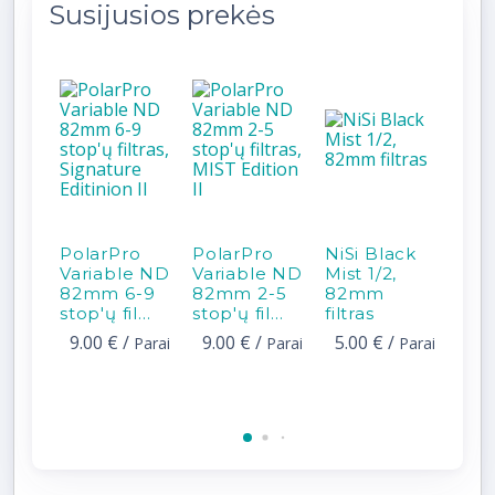
Susijusios prekės
PolarPro
PolarPro
NiSi Black
NiSi
Variable ND
Variable ND
Mist 1/2,
Mist
82mm 6-9
82mm 2-5
82mm
82
stop'ų fil...
stop'ų fil...
filtras
filtr
9.00 €
/
9.00 €
/
5.00 €
/
5.0
Parai
Parai
Parai