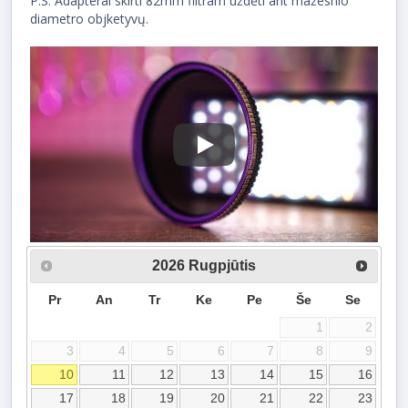
P.S. Adapterai skirti 82mm filtram uždėti ant mažesnio
diametro objketyvų.
Play
2026
Rugpjūtis
Pr
An
Tr
Ke
Pe
Še
Se
1
2
3
4
5
6
7
8
9
10
11
12
13
14
15
16
17
18
19
20
21
22
23