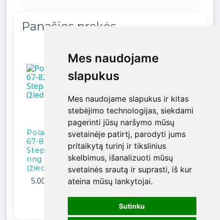
Panašios prekės
Mes naudojame
Mes naudojame
slapukus
slapukus
Mes naudojame slapukus ir kitas
Mes naudojame slapukus ir kitas
stebėjimo technologijas, siekdami
stebėjimo technologijas, siekdami
pagerinti jūsų naršymo mūsų
pagerinti jūsų naršymo mūsų
PolarPro
PolarPro
PolarPro
svetainėje patirtį, parodyti jums
svetainėje patirtį, parodyti jums
67-82mm
77-82mm
72-82mm
pritaikytą turinį ir tikslinius
pritaikytą turinį ir tikslinius
Step-up
Step-up
Step-up
skelbimus, išanalizuoti mūsų
skelbimus, išanalizuoti mūsų
ring
ring
ring
(žiedas)
(žiedas)
(žiedas)
svetainės srautą ir suprasti, iš kur
svetainės srautą ir suprasti, iš kur
5.00 €
/
5.00 €
/
5.00 €
/
ateina mūsų lankytojai.
ateina mūsų lankytojai.
Parai
Parai
Parai
Sutinku
Sutinku