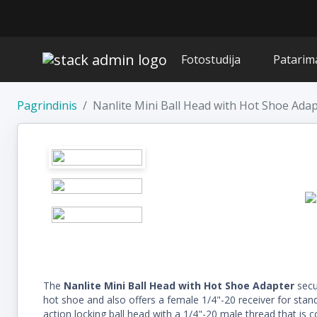
Fotostudija
Patarim
Pagrindinis
Nanlite Mini Ball Head with Hot Shoe Ada
The
Nanlite Mini Ball Head with Hot Shoe Adapter
secu
hot shoe and also offers a female 1/4"-20 receiver for stand
action locking ball head with a 1/4"-20 male thread that is c