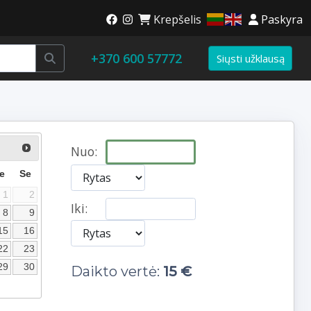
Krepšelis
Paskyra
+370 600 57772
Siųsti užklausą
Nuo:
e
Se
1
2
Iki:
8
9
15
16
22
23
29
30
Daikto vertė:
15 €