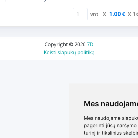
1.00
1
vnt
X
€
X
Copyright © 2026
7D
Keisti slapukų politiką
Mes naudojame
Mes naudojame
Mes naudojame slapukus
Mes naudojame slapukus
pagerinti jūsų naršymo 
pagerinti jūsų naršymo 
turinį ir tikslinius skel
turinį ir tikslinius skel