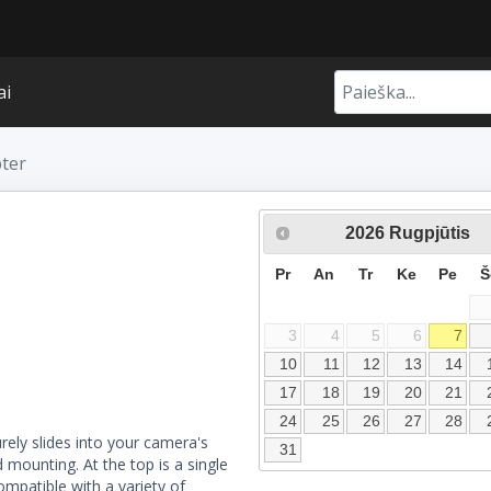
ai
pter
2026
Rugpjūtis
Pr
An
Tr
Ke
Pe
Š
3
4
5
6
7
10
11
12
13
14
17
18
19
20
21
24
25
26
27
28
rely slides into your camera's
31
 mounting. At the top is a single
ompatible with a variety of