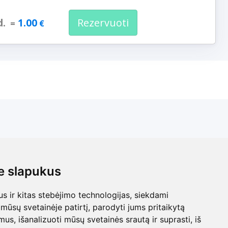
d.
1.00
Rezervuoti
=
€
 slapukus
 slapukus
 ir kitas stebėjimo technologijas, siekdami
 ir kitas stebėjimo technologijas, siekdami
mūsų svetainėje patirtį, parodyti jums pritaikytą
mūsų svetainėje patirtį, parodyti jums pritaikytą
bimus, išanalizuoti mūsų svetainės srautą ir suprasti, iš
bimus, išanalizuoti mūsų svetainės srautą ir suprasti, iš