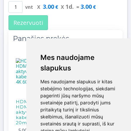
3.00
1
d.
3.00
vnt
X
€
X
=
€
Rezervuoti
Panašios prekės
Mes naudojame
Mes naudojame
slapukus
slapukus
Mes naudojame slapukus ir kitas
Mes naudojame slapukus ir kitas
stebėjimo technologijas, siekdami
stebėjimo technologijas, siekdami
pagerinti jūsų naršymo mūsų
pagerinti jūsų naršymo mūsų
HDMI -
svetainėje patirtį, parodyti jums
svetainėje patirtį, parodyti jums
HDMI 2.0
pritaikytą turinį ir tikslinius
pritaikytą turinį ir tikslinius
aktyvus
skelbimus, išanalizuoti mūsų
skelbimus, išanalizuoti mūsų
kabelis,
20m, 4K...
svetainės srautą ir suprasti, iš kur
svetainės srautą ir suprasti, iš kur
5.00 €
/
ateina mūsų lankytojai.
ateina mūsų lankytojai.
Parai