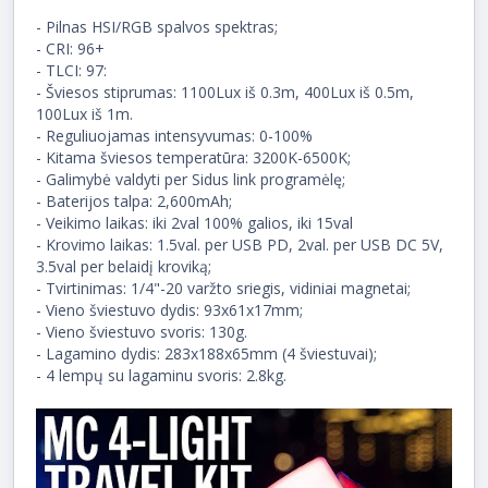
- Pilnas HSI/RGB spalvos spektras;
- CRI: 96+
- TLCI: 97:
- Šviesos stiprumas: 1100Lux iš 0.3m, 400Lux iš 0.5m,
100Lux iš 1m.
- Reguliuojamas intensyvumas: 0-100%
- Kitama šviesos temperatūra: 3200K-6500K;
- Galimybė valdyti per Sidus link programėlę;
- Baterijos talpa: 2,600mAh;
- Veikimo laikas: iki 2val 100% galios, iki 15val
- Krovimo laikas: 1.5val. per USB PD, 2val. per USB DC 5V,
3.5val per belaidį kroviką;
- Tvirtinimas: 1/4"-20 varžto sriegis, vidiniai magnetai;
- Vieno šviestuvo dydis: 93x61x17mm;
- Vieno šviestuvo svoris: 130g.
- Lagamino dydis: 283x188x65mm (4 šviestuvai);
- 4 lempų su lagaminu svoris: 2.8kg.