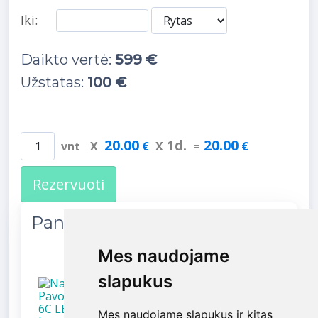
Iki:
Daikto vertė:
599 €
Užstatas:
100 €
20.00
1
d.
20.00
vnt
X
€
X
=
€
Rezervuoti
Panašios prekės
Mes naudojame
Mes naudojame
slapukus
slapukus
Mes naudojame slapukus ir kitas
Mes naudojame slapukus ir kitas